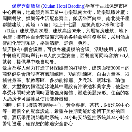
保定秀蘭飯店
(
Xiulan Hotel Baoding
)坐落于古城保定市區
中心西南，地處競秀區工業中心樂凱南大街，近樂凱膠片廠；
周圍餐飲、娛樂等生活配套齊全。飯店坐西向東、南北雙子座
聯體建筑，南塔（A座）地上十七層，建筑高度87米和北塔
（B座）建筑層高20層、建筑高度98米，六層裙房建筑、地下
兩層；擁有兩百余套設備完善的各類豪華商務客房，采用酒店
智能化管理系統，格調清新、舒適、典雅。
飯店擁有6個會議室，可供各種規模的會議、活動使用，飯店
中餐廳可同時舉行600人的大型宴會，西餐廳可同時容納160人
就餐，提供早中晚自助餐。
飯店為客人傾力打造了休閑娛樂的好場所，建筑面積3000㎡的
商務健身會所設有有氧訓練區、功能訓練區、自由力量區、器
械健身區、私教專區、多功能操廳、乒乓球、網球場、瑜伽
室、大型室內恒溫游泳池其中還設有沖浪池和桑拿房，使您在
享受休閑時光的同時還能強身健體，塑造美麗身形。住宿的客
人憑房卡可游泳及使用健身器械。
同時，這里1樓設有購物中心、黃金專柜、茶苑，6樓洗浴中心
等一應俱全的配套設施，希望在住期間能給您留下美好的回
憶。酒店采用消防聯動系統，24小時安防監控系統與24小時全
警衛巡邏，確保您的旅途安全舒心