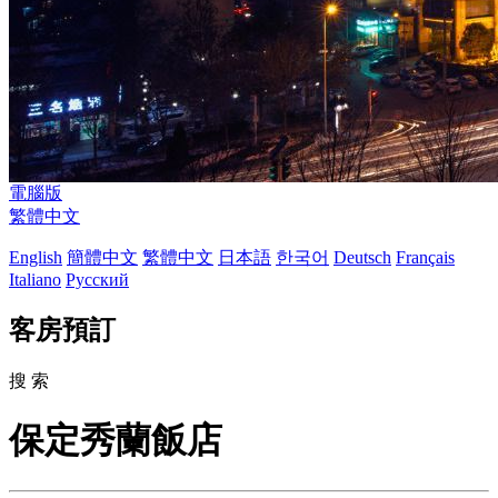
電腦版
繁體中文
English
簡體中文
繁體中文
日本語
한국어
Deutsch
Français
Italiano
Русский
客房預訂
搜 索
保定秀蘭飯店